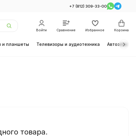
+7 (812) 309-33-00
Войти
Сравнение
Избранное
Корзина
 и планшеты
Телевизоры и аудиотехника
Автоэлектро
дного товара.