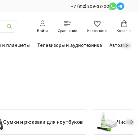
+7 (812) 309-33-00
Войти
Сравнение
Избранное
Корзина
 и планшеты
Телевизоры и аудиотехника
Автоэлектро
Сумки и рюкзаки для ноутбуков
Чистящи