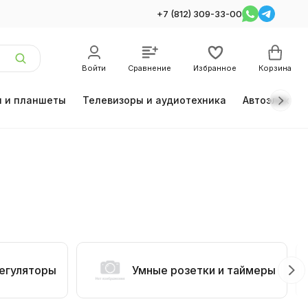
+7 (812) 309-33-00
Войти
Сравнение
Избранное
Корзина
 и планшеты
Телевизоры и аудиотехника
Автоэлектро
егуляторы
Умные розетки и таймеры