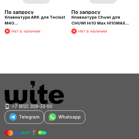
По запросу
По запросу
Клавиатура ARK для Teclast
Клавиатура Chuwi для
M40
CHUWI Hi10 Max HI10MAX
Pro/M40/P20HD/T50/P30HD/T40/T40
черный
Нет в наличии
Нет в наличии
Pro/M50/T50/K10 черный
+7 (812) 309-33-00
Telegram
Whatsapp