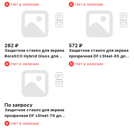
Galaxy Tab A7 10.4" 10.4"
Lenovo Tab M10 TB-
Нет в наличии
Нет в наличии
1шт. (DF SSTEEL-76)
X306X/TB-X306F 10" 1шт.
(39950)
282
₽
572
₽
Защитное стекло для экрана
Защитное стекло для экрана
BoraSCO Hybrid Glass для
прозрачная DF LSteel-65 для
Apple iPad Pro 2021 11" 11"
Lenovo M10 Plus 10.3" 1шт.
Нет в наличии
Нет в наличии
1шт. (40256)
По запросу
Защитное стекло для экрана
прозрачная DF sSteel-79 для
Samsung Galaxy Tab A7 Lite
Нет в наличии
8.7" 1шт.