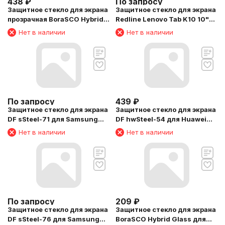
438
₽
По запросу
Защитное стекло для экрана
Защитное стекло для экрана
прозрачная BoraSCO Hybrid
Redline Lenovo Tab K10 10"
Glass Realme Pad Mini LTE
1шт. (УТ000029724)
Нет в наличии
Нет в наличии
8.7" 8.7" 1шт. (71213)
По запросу
439
₽
Защитное стекло для экрана
Защитное стекло для экрана
DF sSteel-71 для Samsung
DF hwSteel-54 для Huawei
Galaxy Tab A 10.1 (2019) 1шт.
MatePad T10/T10s/T AGS3K-
Нет в наличии
Нет в наличии
(DF SSTEEL-71)
09/T AgrK-W09 1шт. (DF
HWSTEEL-54)
По запросу
209
₽
Защитное стекло для экрана
Защитное стекло для экрана
DF sSteel-76 для Samsung
BoraSCO Hybrid Glass для