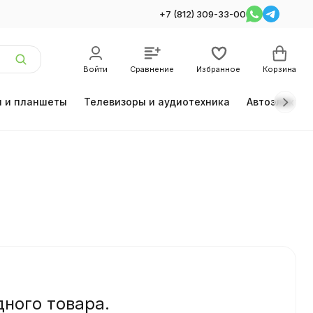
+7 (812) 309-33-00
Войти
Сравнение
Избранное
Корзина
 и планшеты
Телевизоры и аудиотехника
Автоэлектро
дного товара.